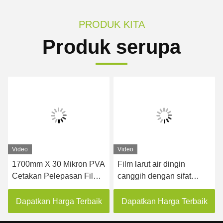
PRODUK KITA
Produk serupa
Video
Video
1700mm X 30 Mikron PVA
Film larut air dingin
Cetakan Pelepasan Film
canggih dengan sifat
Plastik Larut Air Untuk
pelepasan yang sangat
Batu Kuarsa Artifisial
baik
Dapatkan Harga Terbaik
Dapatkan Harga Terbaik