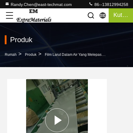
Randy.Chen@east-techmat.com
86--13812994258
Kutipan
Produk
>
>
>
Rumah
Produk
Film Larut Dalam Air Yang Melepaskan Cetakan
F