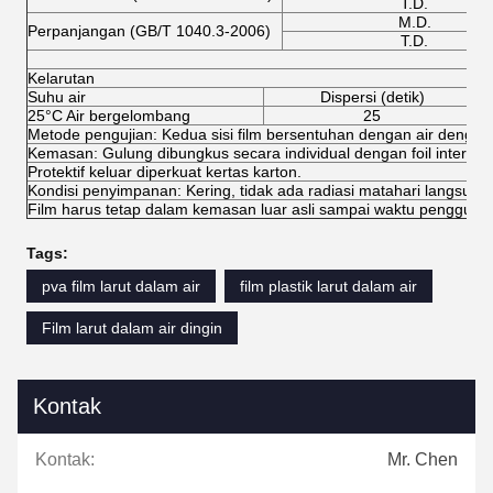
T.D.
M.D.
Perpanjangan (GB/T 1040.3-2006)
T.D.
Kelarutan
Suhu air
Dispersi (detik)
25°C Air bergelombang
25
Metode pengujian: Kedua sisi film bersentuhan dengan air denga
Kemasan: Gulung dibungkus secara individual dengan foil internal 
Protektif keluar diperkuat kertas karton.
Kondisi penyimpanan: Kering, tidak ada radiasi matahari langsung, 
Film harus tetap dalam kemasan luar asli sampai waktu pengguna
Tags:
pva film larut dalam air
film plastik larut dalam air
Film larut dalam air dingin
Kontak
Kontak:
Mr. Chen