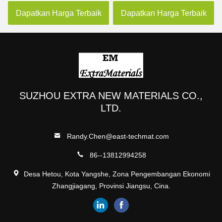
Batu Kuarsa Artifisial
baik
Dapatkan Harga Terbaik
Dapatkan Harga Terbaik
SUZHOU EXTRA NEW MATERIALS CO.,
LTD.
Randy.Chen@east-techmat.com
86--13812994258
Desa Hetou, Kota Yangshe, Zona Pengembangan Ekonomi
Zhangjiagang, Provinsi Jiangsu, Cina.