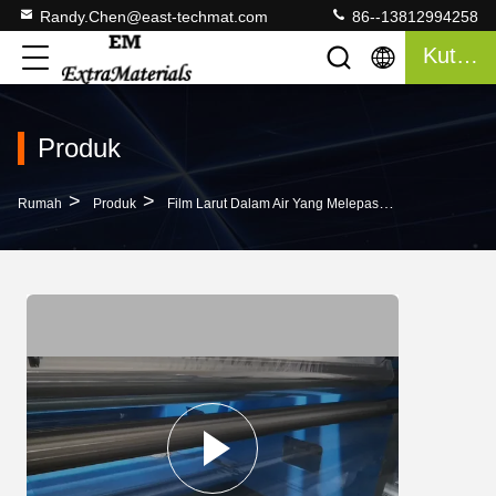
Randy.Chen@east-techmat.com
86--13812994258
Kutipan
Produk
>
>
>
Rumah
Produk
Film Larut Dalam Air Yang Melepaskan Cetakan
1