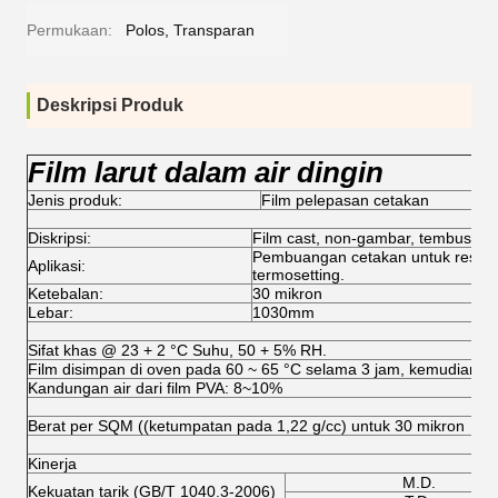
Permukaan:
Polos, Transparan
Deskripsi Produk
Film larut dalam air dingin
Jenis produk:
Film pelepasan cetakan
Diskripsi:
Film cast, non-gambar, tembus pa
Pembuangan cetakan untuk resin pol
Aplikasi:
termosetting.
Ketebalan:
30 mikron
Lebar:
1030mm
Sifat khas @ 23 + 2 °C Suhu, 50 + 5% RH.
Film disimpan di oven pada 60 ~ 65 °C selama 3 jam, kemudian kem
Kandungan air dari film PVA: 8~10%
Berat per SQM ((ketumpatan pada 1,22 g/cc) untuk 30 mikron
Kinerja
M.D.
Kekuatan tarik (GB/T 1040.3-2006)