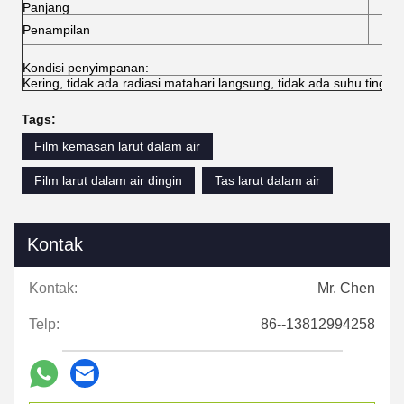
Panjang
4
Tid
Penampilan
Kondisi penyimpanan:
Kering, tidak ada radiasi matahari langsung, tidak ada suhu tinggi, 
Tags:
Film kemasan larut dalam air
Film larut dalam air dingin
Tas larut dalam air
Kontak
Kontak:
Mr. Chen
Telp:
86--13812994258