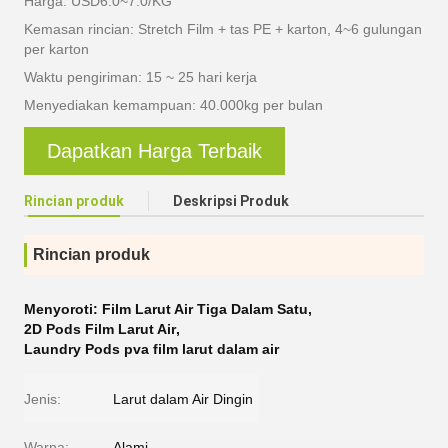
Harga: USD6.0~7.0/KG
Kemasan rincian: Stretch Film + tas PE + karton, 4~6 gulungan
per karton
Waktu pengiriman: 15 ~ 25 hari kerja
Menyediakan kemampuan: 40.000kg per bulan
Dapatkan Harga Terbaik
Rincian produk
Deskripsi Produk
Rincian produk
Menyoroti:
Film Larut Air Tiga Dalam Satu
,
2D Pods Film Larut Air
,
Laundry Pods pva film larut dalam air
Jenis:
Larut dalam Air Dingin
Warna:
Alami