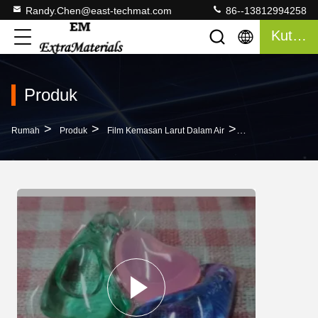
Randy.Chen@east-techmat.com
86--13812994258
Kutipan
Produk
>
>
>
Rumah
Produk
Film Kemasan Larut Dalam Air
Tiga Dalam Satu 2