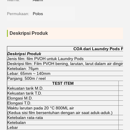
Permukaan:
Polos
Deskripsi Produk
COA dari Laundry Pods Film
Deskripsi Produk
Jenis film: film PVOH untuk Laundry Pods
Deskripsi film: Film PVOH bening, larutan, larut dalam air dingin
Ketebalan: 76μm
Lebar: 65mm ~ 140mm
Panjang: 500m / reel
TEST ITEM
Kekuatan tarik M.D.
Kekuatan tarik T.D.
Elongasi M.D.
Elongasi T.D.
Waktu larutan pada 20 °C 800ML air
(Kedua sisi film bersentuhan dengan air saat aduk-aduk.)
Ketebalan rata-rata
7
Ketebalan
7
Lebar
51