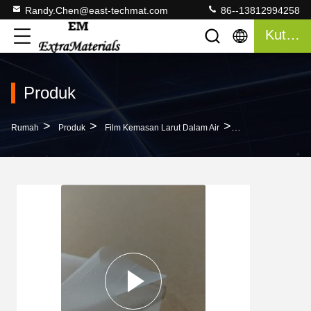
Randy.Chen@east-techmat.com
86--13812994258
Kutipan
Produk
>
>
>
Rumah
Produk
Film Kemasan Larut Dalam Air
35 Mikron Hingga 