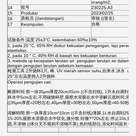
orang/m2;
批号
14
230225-A3
15
Produksi
2023/02/25
质检员 ((tandatangan):
审核 ((签名):
16
合格
17
Kesimpulan
试验条件:温度:25±3°C, kelembaban:60%±10%
1, pada 20 °C, 65% RH diukur kekuatan peregangan, laju perega
elastisitas.
2, pada 10 ° C, 40% RH di bawah tes kekuatan benturan.
3, metode uji kecepatan larutan air: pengujian larutan air dalam k
dengan pengujian larutan sebelum kemasan
检测工具:2升烧杯1只, 棒, UV merah sensor suhu,自来水,冰水. u
25°左右温度倒入2升烧杯.
Operasi pengujian cair:
断膜时间:剪一块35μm厚度20cmX5cm ((不含封线), 1升水自调到2
杯水中5cm左右,不用碰烧杯壁,观察水溶膜在水中溶解沉底时间,溶
((35μm厚度=20秒左右,40μm厚度=30秒左右,50μm厚度=40-50秒左右
溶解時間:剪一块厚度10cm*10cm ((不含封线)薄膜,1L水自调到25
15-20S,观察水溶膜在水中软化,微分散,轻微??20s左右,停止10s
团,不溶物 ((体分叉不规则不溶物不算),热封线部位,溶化时间延长一倍