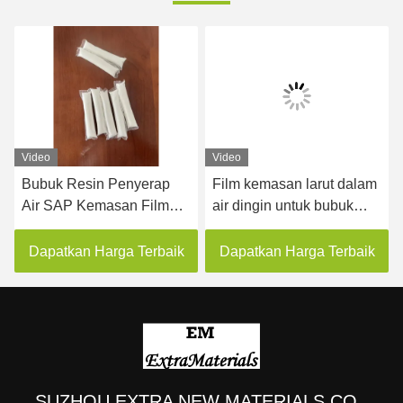
Video
Video
Bubuk Resin Penyerap
Film kemasan larut dalam
Air SAP Kemasan Film
air dingin untuk bubuk
Larut dalam Air 35mic
kemasan mesin vertikal
Dapatkan Harga Terbaik
Dapatkan Harga Terbaik
SUZHOU EXTRA NEW MATERIALS CO.,