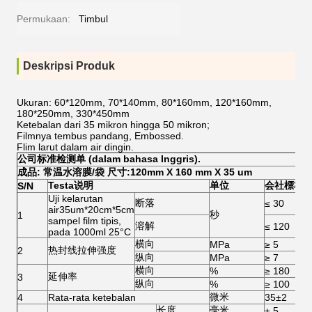
Permukaan:
Timbul
Deskripsi Produk
Ukuran: 60*120mm, 70*140mm, 80*160mm, 120*160mm,
180*250mm, 330*450mm
Ketebalan dari 35 mikron hingga 50 mikron;
Filmnya tembus pandang, Embossed.
Flim larut dalam air dingin.
公司标准检测单 (dalam bahasa Inggris).
成品: 常温水溶膜/袋 尺寸:120mm X 160 mm X 35 um
Testa说明
单位
会社標準
S/N
Uji kelarutan
断落
≤ 30
air35um*20cm*5cm
秒
1
sampel film tipis,
溶解
≤ 120
pada 1000ml 25°C
横向
MPa
≥ 5
热封线拉伸强度
2
纵向
MPa
≥ 7
横向
%
≥ 180
延伸率
3
纵向
%
≥ 100
微米
4
Rata-rata ketebalan
35±2
长度
毫米
± 5