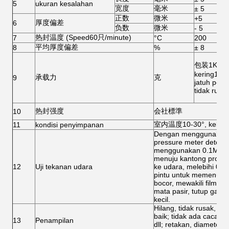
5
ukuran kesalahan
宽度
毫米
± 5
正数
微米
+5
厚度偏差
6
负数
微米
- 5
热封温度 (Speed60只/minute)
7
°C
200
平均厚度偏差
8
%
± 8
包装1KG b
kering1.5
承载力
克
9
jatuh per
tidak rusa
热封强度
会社標準
10
室内温度10-30°, kelem
11
kondisi penyimpanan
Dengan menggunakan 
pressure meter deteks
menggunakan 0.1MPa a
menuju kantong produk
12
Uji tekanan udara
ke udara, melebihi 0.
pintu untuk memenuhi s
bocor, mewakili film fi
mata pasir, tutup garis
kecil.
Hilang, tidak rusak, tid
baik; tidak ada cacat y
13
Penampilan
dll; retakan, diameter