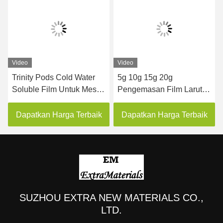
Video
Video
Trinity Pods Cold Water
5g 10g 15g 20g
Soluble Film Untuk Mesin
Pengemasan Film Larut
Pengemasan Laundry
Air Untuk Mesin
Pods Three In One
Pengemasan Baju
Dapatkan Harga Terbaik
Dapatkan Harga Terbaik
SUZHOU EXTRA NEW MATERIALS CO.,
LTD.