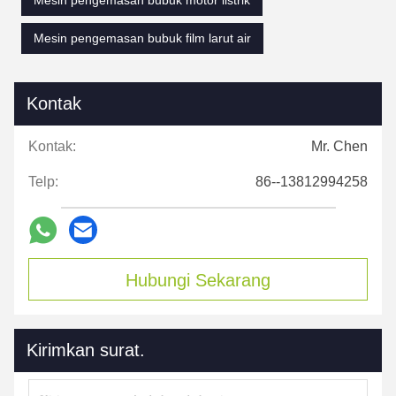
Mesin pengemasan bubuk motor listrik
Mesin pengemasan bubuk film larut air
Kontak
Kontak:
Mr. Chen
Telp:
86--13812994258
Hubungi Sekarang
Kirimkan surat.