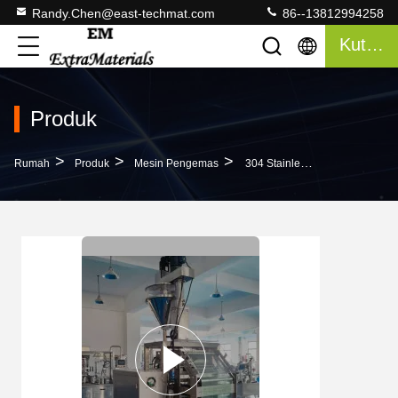
Randy.Chen@east-techmat.com
86--13812994258
Kutipan
Produk
>
>
>
Rumah
Produk
Mesin Pengemas
304 Stainless Steel Water Soluble Film Packaging Powder Packing Machine Didorong Oleh Motor Listrik