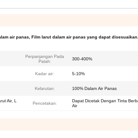
lam air panas
,
Film larut dalam air panas yang dapat disesuaikan
Perpanjangan Pada
300-400%
Patah:
Kadar air:
5-10%
Kelarutan:
100% Dalam Air Panas
ut Air, L
Dapat Dicetak Dengan Tinta Berb
Pencetakan:
Air