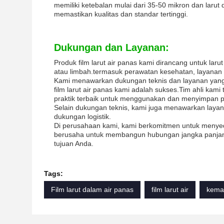
memiliki ketebalan mulai dari 35-50 mikron dan larut
memastikan kualitas dan standar tertinggi.
Dukungan dan Layanan:
Produk film larut air panas kami dirancang untuk la
atau limbah.termasuk perawatan kesehatan, layana
Kami menawarkan dukungan teknis dan layanan ya
film larut air panas kami adalah sukses.Tim ahli k
praktik terbaik untuk menggunakan dan menyimpan p
Selain dukungan teknis, kami juga menawarkan laya
dukungan logistik.
Di perusahaan kami, kami berkomitmen untuk menyedi
berusaha untuk membangun hubungan jangka panjan
tujuan Anda.
Tags:
Film larut dalam air panas
film larut air
kemas