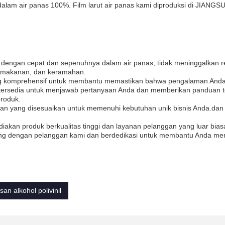
 dalam air panas 100%. Film larut air panas kami diproduksi di JIANGSU
rut dengan cepat dan sepenuhnya dalam air panas, tidak meninggalkan r
n makanan, dan keramahan.
ng komprehensif untuk membantu memastikan bahwa pengalaman And
ami tersedia untuk menjawab pertanyaan Anda dan memberikan panduan 
roduk.
nan yang disesuaikan untuk memenuhi kebutuhan unik bisnis Anda.dan
akan produk berkualitas tinggi dan layanan pelanggan yang luar bia
g dengan pelanggan kami dan berdedikasi untuk membantu Anda me
an alkohol polivinil