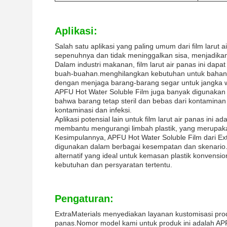
Aplikasi:
Salah satu aplikasi yang paling umum dari film larut a
sepenuhnya dan tidak meninggalkan sisa, menjadikann
Dalam industri makanan, film larut air panas ini da
buah-buahan.menghilangkan kebutuhan untuk bahan
dengan menjaga barang-barang segar untuk jangka w
APFU Hot Water Soluble Film juga banyak digunakan 
bahwa barang tetap steril dan bebas dari kontamina
kontaminasi dan infeksi.
Aplikasi potensial lain untuk film larut air panas ini 
membantu mengurangi limbah plastik, yang merupakan
Kesimpulannya, APFU Hot Water Soluble Film dari Ex
digunakan dalam berbagai kesempatan dan skenari
alternatif yang ideal untuk kemasan plastik konvensi
kebutuhan dan persyaratan tertentu.
Pengaturan:
ExtraMaterials menyediakan layanan kustomisasi produk
panas.Nomor model kami untuk produk ini adalah APFU