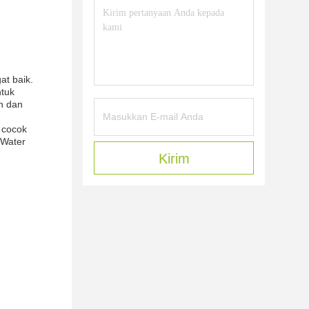
at baik.
ntuk
an dan
 cocok
 Water
Kirim