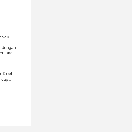
,
esidu
a dengan
tentang
sa.Kami
ncapai