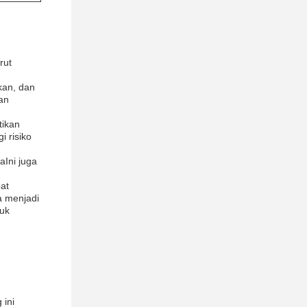
rut
kan, dan
an
tikan
 risiko
aIni juga
at
a menjadi
tuk
 ini