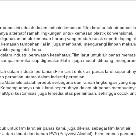
ir panas ini adalah dalam industri kemasan.Film larut untuk air panas la
ya alternatif ramah lingkungan untuk kemasan plastik konvensional.
pat digunakan untuk kemasan barang yang mudah rusak seperti daging, i
 kemasan tambahanHal ini juga membantu mengurangi limbah makan
aktu yang lebih lama.
dalam industri perawatan kesehatan.Film larut untuk air panas memas
n sampai mereka siap digunakanHal ini juga mudah dibuang, mengurangi
adalah dalam industri pertanian.Film larut untuk air panas larut sepenuhny
 perhatian utama dalam industri pertanian.
traMaterials adalah produk serbaguna dan ramah lingkungan yang dap
o.Kemampuannya untuk larut sepenuhnya dalam air panas membuatny
onalOpsi kustomisasi juga tersedia atas permintaan, sehingga cocok un
 untuk film larut air panas kami, juga dikenal sebagai film larut air
 dan dibuat dari bahan PVA (Polyvinyl Alcohol). Film tembus pandang