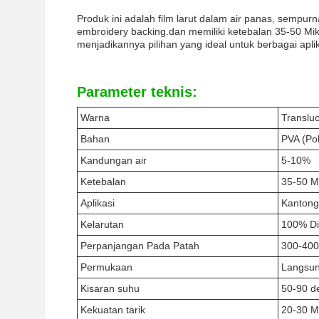
Produk ini adalah film larut dalam air panas, sempur
embroidery backing.dan memiliki ketebalan 35-50 Mikr
menjadikannya pilihan yang ideal untuk berbagai aplik
Parameter teknis:
Warna
Translu
Bahan
PVA (Pol
Kandungan air
5-10%
Ketebalan
35-50 M
Aplikasi
Kantong 
Kelarutan
100% Di
Perpanjangan Pada Patah
300-40
Permukaan
Langsun
Kisaran suhu
50-90 de
Kekuatan tarik
20-30 