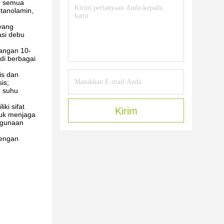
an semua
etanolamin,
 yang
asi debu
jangan 10-
di berbagai
is dan
is;
n suhu
ki sifat
Kirim
tuk menjaga
nggunaan
dengan