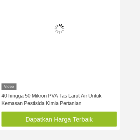
Video
Vid
40 hingga 50 Mikron PVA Tas Larut Air Untuk
35 s
Kemasan Pestisida Kimia Pertanian
kem
Dapatkan Harga Terbaik