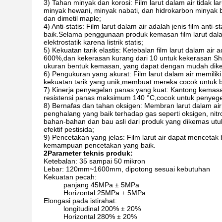
3) Tahan minyak dan korosi: Film larut dalam air tidak l
minyak hewani, minyak nabati, dan hidrokarbon minyak bum
dan dimetil maple;
4) Anti-statis: Film larut dalam air adalah jenis film anti-s
baik.Selama penggunaan produk kemasan film larut dalam
elektrostatik karena listrik statis;
5) Kekuatan tarik elastis: Ketebalan film larut dalam a
600%,dan kekerasan kurang dari 10 untuk kekerasan Shore
ukuran bentuk kemasan, yang dapat dengan mudah dike
6) Pengukuran yang akurat: Film larut dalam air memilik
kekuatan tarik yang unik,membuat mereka cocok untuk b
7) Kinerja penyegelan panas yang kuat: Kantong kemasan
resistensi panas maksimum 140 °C,cocok untuk penyegel
8) Bernafas dan tahan oksigen: Membran larut dalam air m
penghalang yang baik terhadap gas seperti oksigen, nit
bahan-bahan dan bau asli dari produk yang dikemas utuh,
efektif pestisida;
9) Pencetakan yang jelas: Film larut air dapat mencetak
kemampuan pencetakan yang baik.
2Parameter teknis produk:
Ketebalan: 35 sampai 50 mikron
Lebar: 120mm~1600mm, dipotong sesuai kebutuhan
Kekuatan pecah:
panjang 45MPa ± 5MPa
Horizontal 25MPa ± 5MPa
Elongasi pada istirahat:
longitudinal 200% ± 20%
Horizontal 280% ± 20%