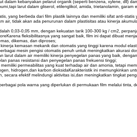
arut dalam kebanyakan pelarut organik (seperti benzena, xylene, dll) d
i,tapi larut dalam gliserol, etilenglikol, amida, trietanolamin, garam 
tatis, yang berbeda dari film plastik lainnya dan memiliki sifat anti-statis
 air, tidak akan ada penurunan dalam plastisitas atau kinerja akumul
ir adalah 0,03-0,05 mm, dengan kekuatan tarik 100-300 kg / cm2, perpan
Karena fleksibilitasnya yang sangat baik, film ini dapat dibuat menja
mas, dikemas, dan diproses;
i kinerja kemasan mekanik dan otomatis yang tinggi karena modul elast
erbagai mesin pengisi otomatis penuh untuk meningkatkan akurasi dos
 larut dalam air memiliki kinerja penyegelan panas yang baik, denga
an panas resistansi dan penyegelan panas frekuensi tinggi;
emiliki permeabilitas yang kuat terhadap air dan amonia, tetapi memili
rogen, hidrogen,dan karbon dioksidaKarakteristik ini memungkinkan un
 secara efektif melindungi aktivitas isi,dan meningkatkan tingkat pe
 berbagai pola warna yang diperlukan di permukaan film melalui tinta, 