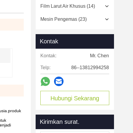
Film Larut Air Khusus
(14)
Mesin Pengemas
(23)
Kontak
Kontak:
Mr. Chen
Telp:
86--13812994258
Hubungi Sekarang
usia.produk
ntuk
Kirimkan surat.
enjadi