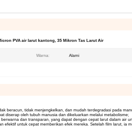
icron PVA air larut kantong
,
35 Mikron Tas Larut Air
Warna:
Alami
tidak beracun, tidak menjengkelkan, dan mudah terdegradasi pada man
pat diserap oleh tubuh manusia dan dikeluarkan melalui metabolisme;
ak berwarna dan transparan, yang dapat dengan cepat larut dalam air u
fektif untuk cepat memberikan efek mereka. Setelah film larut, ia m