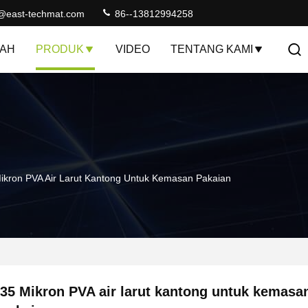
@east-techmat.com
86--13812994258
AH
PRODUK
VIDEO
TENTANG KAMI
ikron PVA Air Larut Kantong Untuk Kemasan Pakaian
35 Mikron PVA air larut kantong untuk kemasa