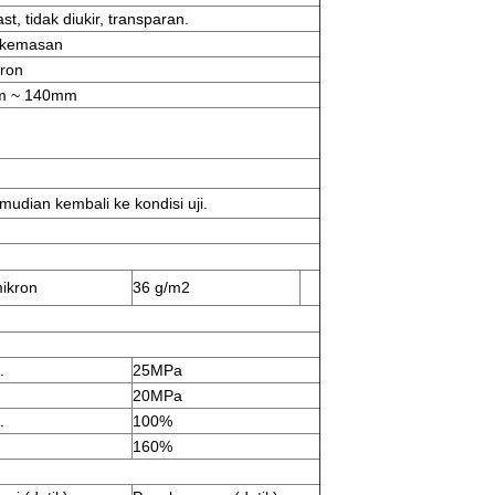
st, tidak diukir, transparan.
 kemasan
ron
m ~ 140mm
udian kembali ke kondisi uji.
mikron
36 g/m2
.
25MPa
20MPa
.
100%
160%