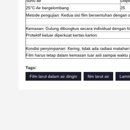
Suhu air
Dispe
25°C Air bergelombang
25
Metode pengujian: Kedua sisi film bersentuhan dengan
Kemasan: Gulung dibungkus secara individual dengan foil
Protektif keluar diperkuat kertas karton.
Kondisi penyimpanan: Kering, tidak ada radiasi matahari 
Film harus tetap dalam kemasan luar asli sampai waktu
Tags:
Film larut dalam air dingin
film larut air
Lamin