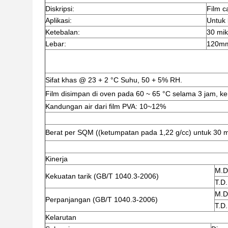
Diskripsi:
Film ca
Aplikasi:
Untuk
Ketebalan:
30 mik
Lebar:
120m
Sifat khas @ 23 + 2 °C Suhu, 50 + 5% RH.
Film disimpan di oven pada 60 ~ 65 °C selama 3 jam, kem
Kandungan air dari film PVA: 10~12%
Berat per SQM ((ketumpatan pada 1,22 g/cc) untuk 30 
Kinerja
M.D
Kekuatan tarik (GB/T 1040.3-2006)
T.D.
M.D
Perpanjangan (GB/T 1040.3-2006)
T.D.
Kelarutan