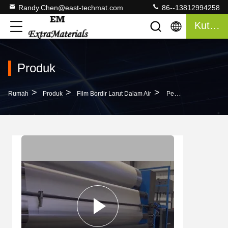
Randy.Chen@east-techmat.com
86--13812994258
Kutipan
Produk
>
>
>
Rumah
Produk
Film Bordir Larut Dalam Air
Perhiasan Film Larut Dalam Air Dingin Transparan