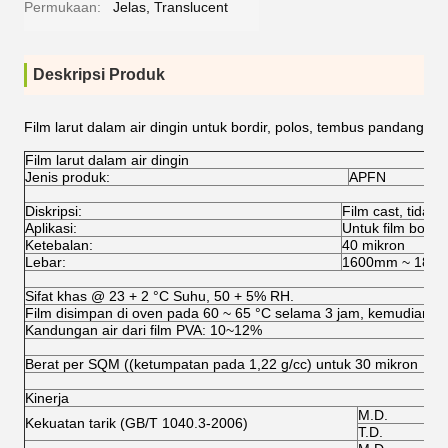
Permukaan:
Jelas, Translucent
Deskripsi Produk
Film larut dalam air dingin untuk bordir, polos, tembus pandang
Film larut dalam air dingin
Jenis produk:
APFN
Diskripsi:
Film cast, tidak 
Aplikasi:
Untuk film bordir
Ketebalan:
40 mikron
Lebar:
1600mm ~ 180
Sifat khas @ 23 + 2 °C Suhu, 50 + 5% RH.
Film disimpan di oven pada 60 ~ 65 °C selama 3 jam, kemudian kem
Kandungan air dari film PVA: 10~12%
Berat per SQM ((ketumpatan pada 1,22 g/cc) untuk 30 mikron
Kinerja
M.D.
Kekuatan tarik (GB/T 1040.3-2006)
T.D.