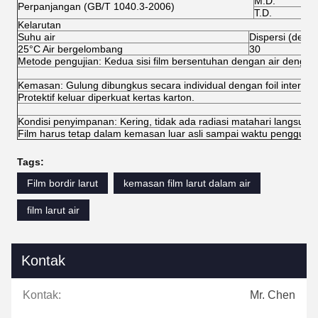
M.D.
Perpanjangan (GB/T 1040.3-2006)
T.D.
Kelarutan
Suhu air
Dispersi (detik)
25°C Air bergelombang
30
Metode pengujian: Kedua sisi film bersentuhan dengan air denga
Kemasan: Gulung dibungkus secara individual dengan foil internal 
Protektif keluar diperkuat kertas karton.
Kondisi penyimpanan: Kering, tidak ada radiasi matahari langsung, 
Film harus tetap dalam kemasan luar asli sampai waktu pengguna
Tags:
Film bordir larut
kemasan film larut dalam air
film larut air
Kontak
Kontak:
Mr. Chen